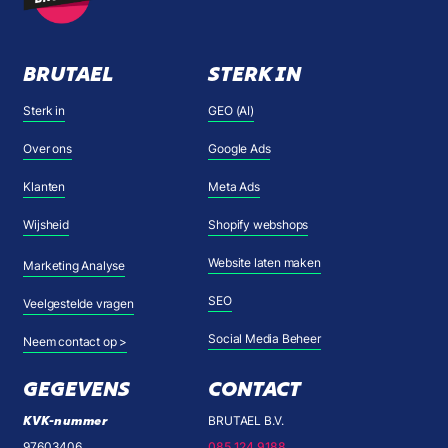
BRUTAEL
STERK IN
Sterk in
GEO (AI)
Over ons
Google Ads
Klanten
Meta Ads
Wijsheid
Shopify webshops
Website laten maken
Marketing Analyse
SEO
Veelgestelde vragen
Social Media Beheer
Neem contact op >
GEGEVENS
CONTACT
KVK-nummer
BRUTAEL B.V.
97603406
085 124 9188