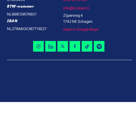
BTW-nummer
info@brutael.nl
NL868129574B01
Zijperweg 4
IBAN
1742 NE Schagen
NL27RABO0367718227
Open in Google Maps