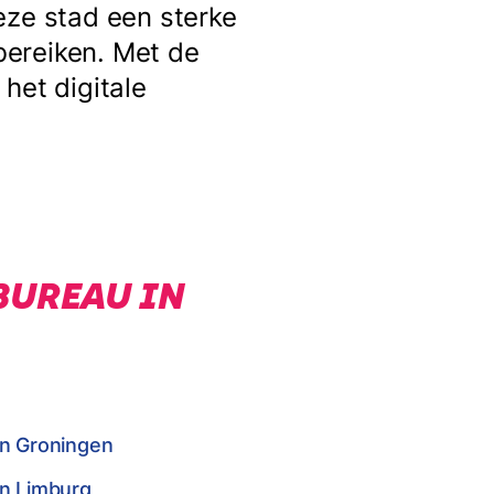
eze stad een sterke
bereiken. Met de
het digitale
BUREAU IN
in Groningen
in Limburg