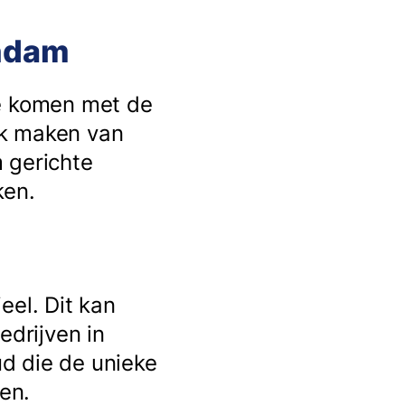
endam
te komen met de
ik maken van
 gerichte
ken.
eel. Dit kan
edrijven in
d die de unieke
en.