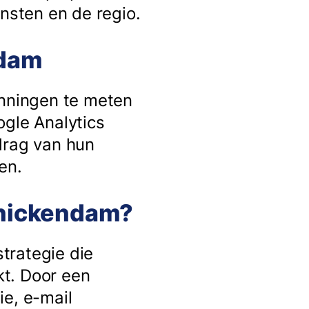
sten en de regio.
ndam
anningen te meten
ogle Analytics
drag van hun
en.
nnickendam?
trategie die
kt. Door een
ie, e-mail