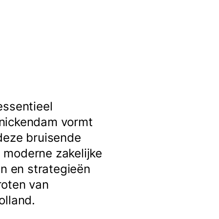
essentieel
nnickendam vormt
 deze bruisende
 moderne zakelijke
en en strategieën
roten van
olland.