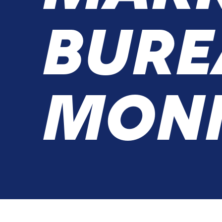
BURE
MON