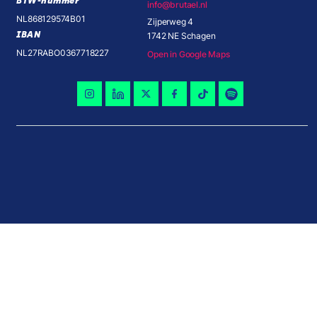
BTW-nummer
info@brutael.nl
NL868129574B01
Zijperweg 4
IBAN
1742 NE Schagen
NL27RABO0367718227
Open in Google Maps