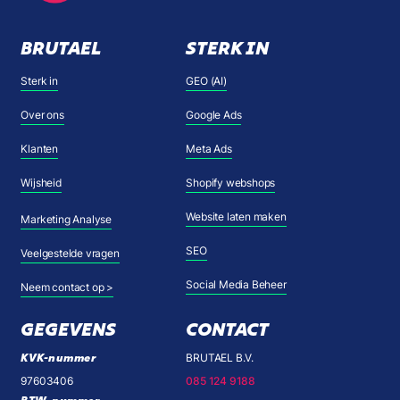
BRUTAEL
STERK IN
Sterk in
GEO (AI)
Over ons
Google Ads
Klanten
Meta Ads
Wijsheid
Shopify webshops
Website laten maken
Marketing Analyse
SEO
Veelgestelde vragen
Social Media Beheer
Neem contact op >
GEGEVENS
CONTACT
KVK-nummer
BRUTAEL B.V.
97603406
085 124 9188