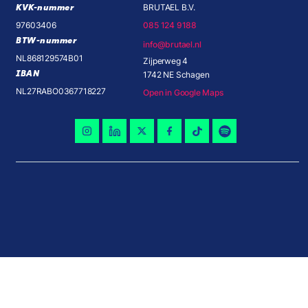
KVK-nummer
BRUTAEL B.V.
97603406
085 124 9188
BTW-nummer
info@brutael.nl
NL868129574B01
Zijperweg 4
IBAN
1742 NE Schagen
NL27RABO0367718227
Open in Google Maps