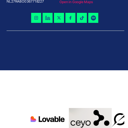
NL27RABO0367718227
Open in Google Maps