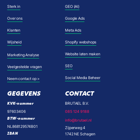
Sterk in
GEO (AI)
Over ons
Google Ads
Klanten
Meta Ads
Wijsheid
Shopify webshops
Website laten maken
Marketing Analyse
SEO
Veelgestelde vragen
Social Media Beheer
Neem contact op >
GEGEVENS
CONTACT
KVK-nummer
BRUTAEL B.V.
97603406
085 124 9188
BTW-nummer
info@brutael.nl
NL868129574B01
Zijperweg 4
IBAN
1742 NE Schagen