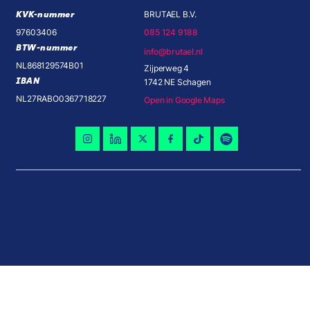
KVK-nummer
BRUTAEL B.V.
97603406
085 124 9188
BTW-nummer
info@brutael.nl
NL868129574B01
Zijperweg 4
IBAN
1742 NE Schagen
NL27RABO0367718227
Open in Google Maps