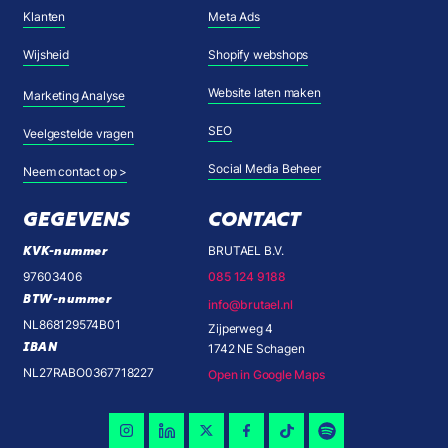
Klanten
Meta Ads
Wijsheid
Shopify webshops
Website laten maken
Marketing Analyse
SEO
Veelgestelde vragen
Social Media Beheer
Neem contact op >
GEGEVENS
CONTACT
KVK-nummer
BRUTAEL B.V.
97603406
085 124 9188
BTW-nummer
info@brutael.nl
NL868129574B01
Zijperweg 4
IBAN
1742 NE Schagen
NL27RABO0367718227
Open in Google Maps