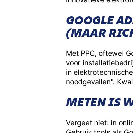
GOOGLE AD
(MAAR RICH
Met PPC, oftewel Go
voor installatiebedr
in elektrotechnische 
noodgevallen". Kwali
METEN IS 
Vergeet niet: in onl
Gebruik tools als G