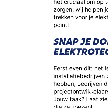
het cruciaal om op t
zorgen, wij helpen j
trekken voor je ele
point!
SNAP JE DO
ELEKTROTE
Eerst even dit: het 
installatiebedrijve
hebben, bedrijven di
projectontwikkelaar
Jouw taak? Laat zien
die ze zoeken!