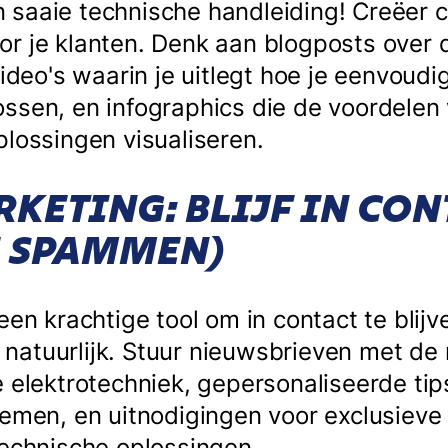
saaie technische handleiding! Creëer c
r je klanten. Denk aan blogposts over 
video's waarin je uitlegt hoe je eenvoudi
ssen, en infographics die de voordelen
plossingen visualiseren.
KETING: BLIJF IN CON
E SPAMMEN)
een krachtige tool om in contact te blijv
atuurlijk. Stuur nieuwsbrieven met de
e elektrotechniek, gepersonaliseerde ti
temen, en uitnodigingen voor exclusiev
technische oplossingen.