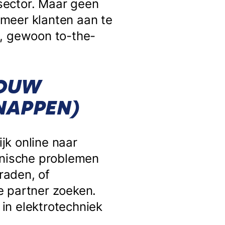
 sector. Maar geen
n meer klanten aan te
s, gewoon to-the-
JOUW
NAPPEN)
ijk online naar
hnische problemen
raden, of
e partner zoeken.
 in elektrotechniek