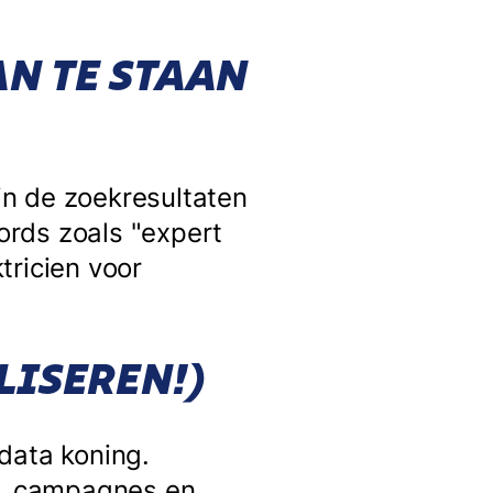
N TE STAAN
in de zoekresultaten
words zoals "expert
ktricien voor
LISEREN!)
 data koning.
nt, campagnes en