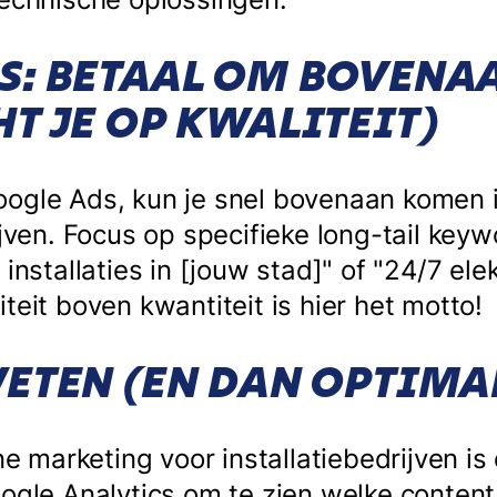
S: BETAAL OM BOVENAA
T JE OP KWALITEIT)
ogle Ads, kun je snel bovenaan komen 
ijven. Focus op specifieke long-tail key
installaties in [jouw stad]" of "24/7 ele
teit boven kwantiteit is hier het motto!
WETEN (EN DAN OPTIMA
ine marketing voor installatiebedrijven is
oogle Analytics om te zien welke conte