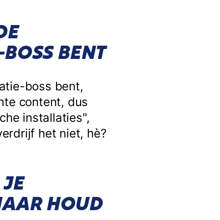
DE
-BOSS BENT
latie-boss bent,
nte content, dus
he installaties",
drijf het niet, hè?
 JE
MAAR HOUD