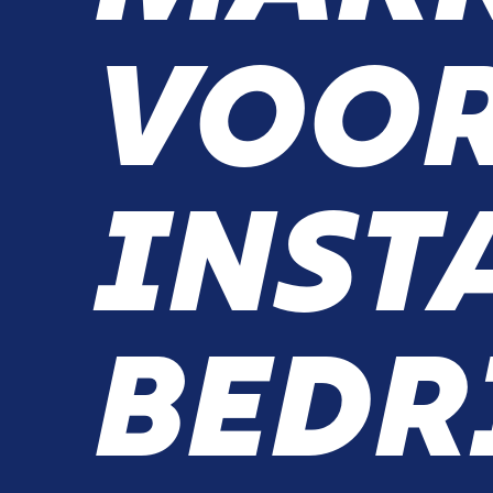
VOO
INST
BEDR