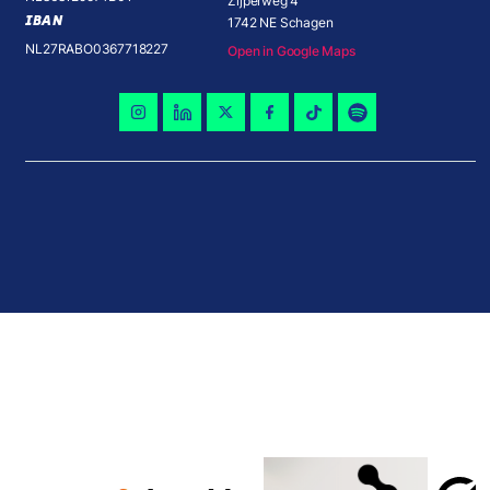
Zijperweg 4
IBAN
1742 NE Schagen
NL27RABO0367718227
Open in Google Maps