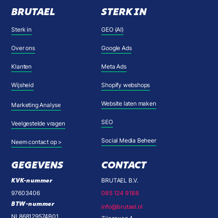
BRUTAEL
STERK IN
Sterk in
GEO (AI)
Over ons
Google Ads
Klanten
Meta Ads
Wijsheid
Shopify webshops
Website laten maken
Marketing Analyse
SEO
Veelgestelde vragen
Social Media Beheer
Neem contact op >
GEGEVENS
CONTACT
KVK-nummer
BRUTAEL B.V.
97603406
085 124 9188
BTW-nummer
info@brutael.nl
NL868129574B01