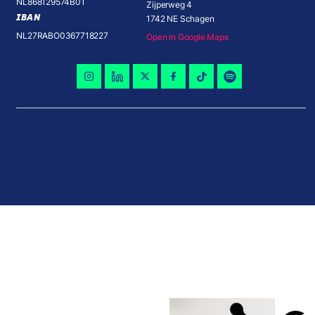
NL868129574B01
Zijperweg 4
IBAN
1742 NE Schagen
NL27RABO0367718227
Open in Google Maps