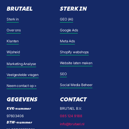
BRUTAEL
STERK IN
Sterk in
GEO (AI)
Over ons
Google Ads
Klanten
Meta Ads
Wijsheid
Shopify webshops
Website laten maken
Marketing Analyse
SEO
Veelgestelde vragen
Social Media Beheer
Neem contact op >
GEGEVENS
CONTACT
KVK-nummer
BRUTAEL B.V.
97603406
085 124 9188
BTW-nummer
info@brutael.nl