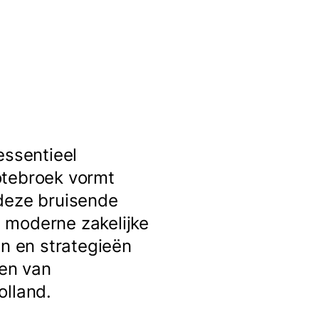
essentieel
otebroek vormt
 deze bruisende
 moderne zakelijke
en en strategieën
ten van
olland.