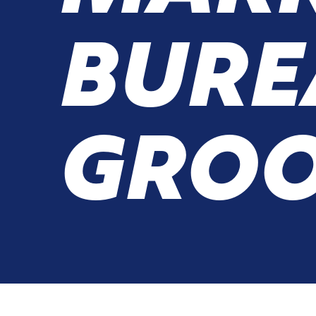
BURE
GROO