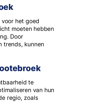
roek
l voor het goed
nzicht moeten hebben
ing. Door
n trends, kunnen
rootebroek
htbaarheid te
ptimaliseren van hun
e regio, zoals