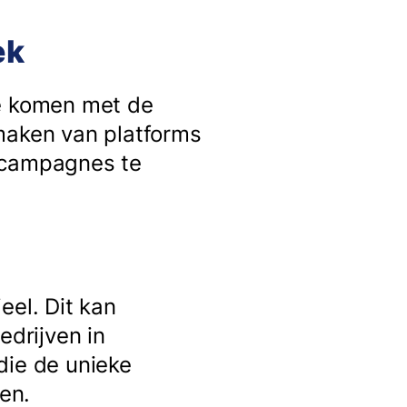
ek
te komen met de
 maken van platforms
e campagnes te
eel. Dit kan
edrijven in
die de unieke
en.