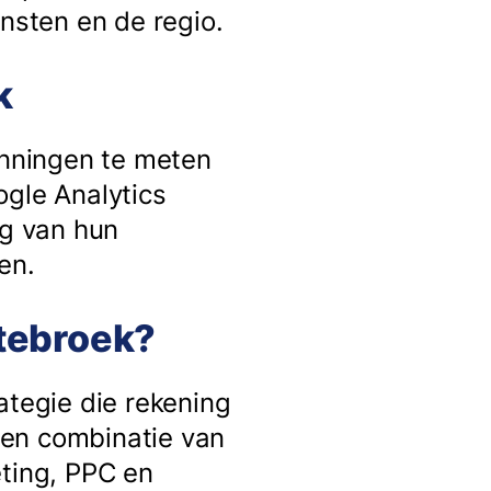
sten en de regio.
k
anningen te meten
ogle Analytics
ag van hun
en.
otebroek?
ategie die rekening
een combinatie van
eting, PPC en