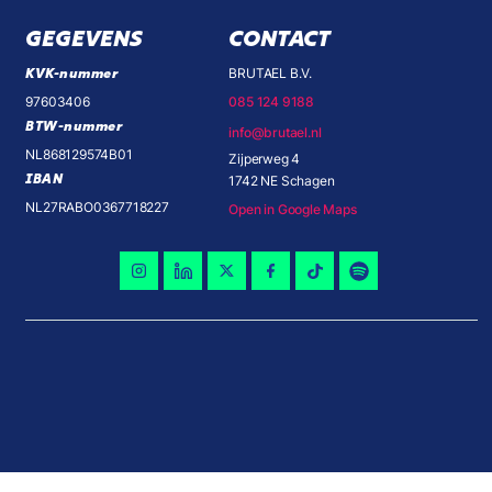
GEGEVENS
CONTACT
KVK-nummer
BRUTAEL B.V.
97603406
085 124 9188
BTW-nummer
info@brutael.nl
NL868129574B01
Zijperweg 4
IBAN
1742 NE Schagen
NL27RABO0367718227
Open in Google Maps