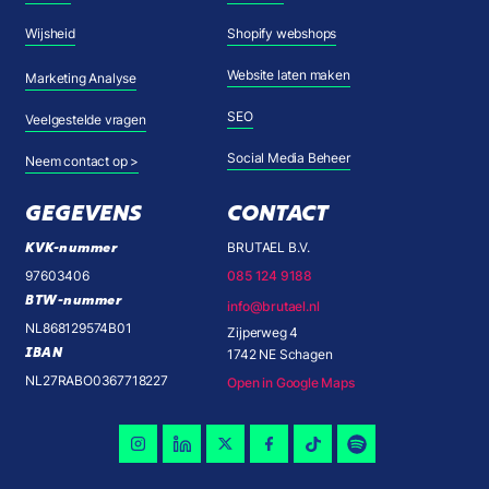
Wijsheid
Shopify webshops
Website laten maken
Marketing Analyse
SEO
Veelgestelde vragen
Social Media Beheer
Neem contact op >
GEGEVENS
CONTACT
KVK-nummer
BRUTAEL B.V.
97603406
085 124 9188
BTW-nummer
info@brutael.nl
NL868129574B01
Zijperweg 4
IBAN
1742 NE Schagen
NL27RABO0367718227
Open in Google Maps