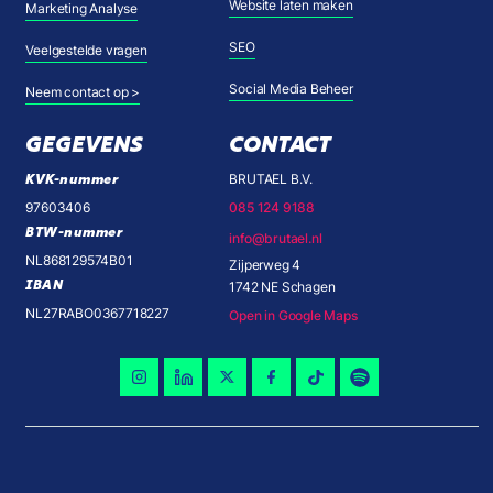
Website laten maken
Marketing Analyse
SEO
Veelgestelde vragen
Social Media Beheer
Neem contact op >
GEGEVENS
CONTACT
KVK-nummer
BRUTAEL B.V.
97603406
085 124 9188
BTW-nummer
info@brutael.nl
NL868129574B01
Zijperweg 4
IBAN
1742 NE Schagen
NL27RABO0367718227
Open in Google Maps