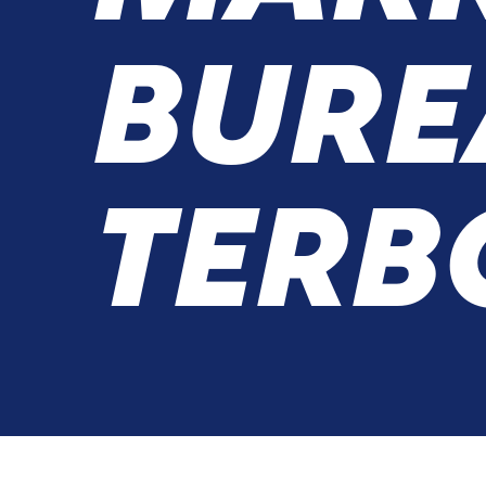
BURE
TERB