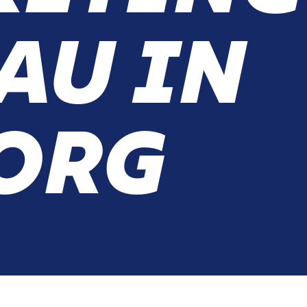
AU IN
ORG