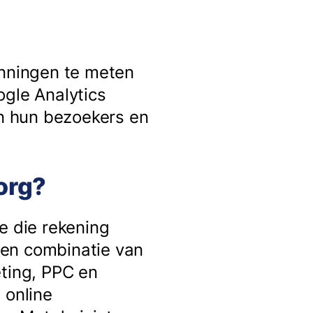
anningen te meten
ogle Analytics
an hun bezoekers en
org?
e die rekening
een combinatie van
eting, PPC en
 online