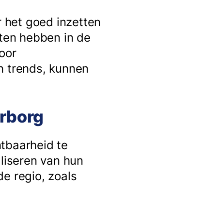
r het goed inzetten
eten hebben in de
oor
n trends, kunnen
erborg
htbaarheid te
aliseren van hun
e regio, zoals