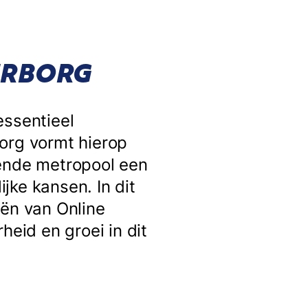
ERBORG
essentieel
org vormt hierop
sende metropool een
jke kansen. In dit
eën van Online
heid en groei in dit