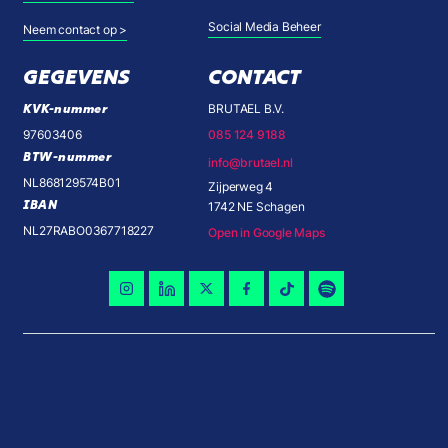
Social Media Beheer
Neem contact op >
GEGEVENS
CONTACT
KVK-nummer
BRUTAEL B.V.
97603406
085 124 9188
BTW-nummer
info@brutael.nl
NL868129574B01
Zijperweg 4
IBAN
1742 NE Schagen
NL27RABO0367718227
Open in Google Maps