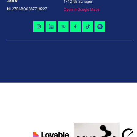
IBAN
1742 NE Schagen
NL27RABO0367718227
Open in Google Maps