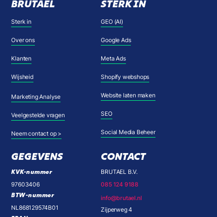
BRUTAEL
STERK IN
Sterk in
GEO (AI)
Over ons
Google Ads
Klanten
Meta Ads
Wijsheid
Shopify webshops
Website laten maken
Marketing Analyse
SEO
Veelgestelde vragen
Social Media Beheer
Neem contact op >
GEGEVENS
CONTACT
KVK-nummer
BRUTAEL B.V.
97603406
085 124 9188
BTW-nummer
info@brutael.nl
NL868129574B01
Zijperweg 4