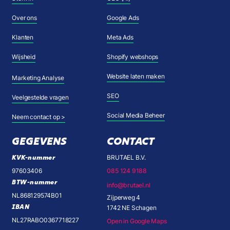
Over ons
Google Ads
Klanten
Meta Ads
Wijsheid
Shopify webshops
Website laten maken
Marketing Analyse
SEO
Veelgestelde vragen
Social Media Beheer
Neem contact op >
GEGEVENS
CONTACT
KVK-nummer
BRUTAEL B.V.
97603406
085 124 9188
BTW-nummer
info@brutael.nl
NL868129574B01
Zijperweg 4
IBAN
1742 NE Schagen
NL27RABO0367718227
Open in Google Maps