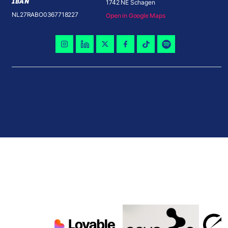
IBAN
1742 NE Schagen
NL27RABO0367718227
Open in Google Maps