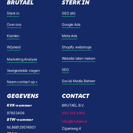
BRUTAEL
STERK IN
Sterk in
GEO (AI)
Over ons
Google Ads
Klanten
Meta Ads
Wijsheid
Shopify webshops
Website laten maken
Marketing Analyse
SEO
Veelgestelde vragen
Social Media Beheer
Neem contact op >
GEGEVENS
CONTACT
KVK-nummer
BRUTAEL B.V.
97603406
085 124 9188
BTW-nummer
info@brutael.nl
NL868129574B01
Zijperweg 4