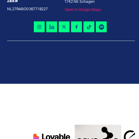
IBAN
1742 NE Schagen
NL27RABO0367718227
Open in Google Maps