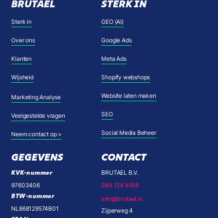
BRUTAEL
STERK IN
Sterk in
GEO (AI)
Over ons
Google Ads
Klanten
Meta Ads
Wijsheid
Shopify webshops
Website laten maken
Marketing Analyse
SEO
Veelgestelde vragen
Social Media Beheer
Neem contact op >
GEGEVENS
CONTACT
KVK-nummer
BRUTAEL B.V.
97603406
085 124 9188
BTW-nummer
info@brutael.nl
NL868129574B01
Zijperweg 4