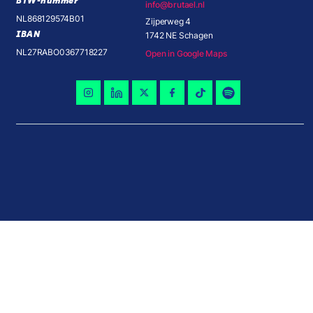
BTW-nummer
info@brutael.nl
NL868129574B01
Zijperweg 4
IBAN
1742 NE Schagen
NL27RABO0367718227
Open in Google Maps