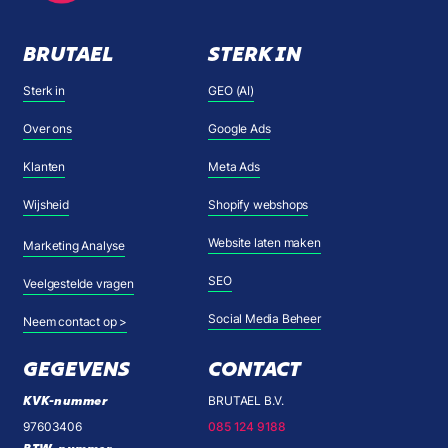
BRUTAEL
STERK IN
Sterk in
GEO (AI)
Over ons
Google Ads
Klanten
Meta Ads
Wijsheid
Shopify webshops
Website laten maken
Marketing Analyse
SEO
Veelgestelde vragen
Social Media Beheer
Neem contact op >
GEGEVENS
CONTACT
KVK-nummer
BRUTAEL B.V.
97603406
085 124 9188