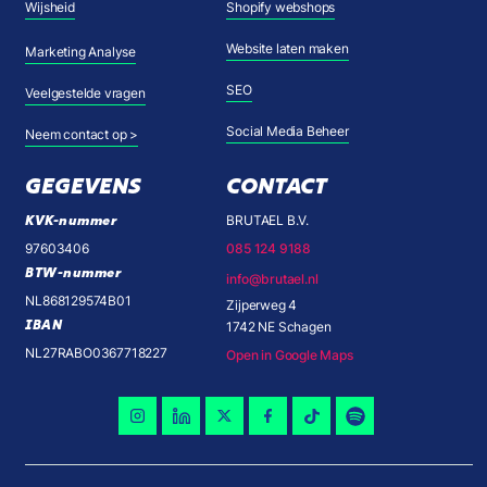
Wijsheid
Shopify webshops
Website laten maken
Marketing Analyse
SEO
Veelgestelde vragen
Social Media Beheer
Neem contact op >
GEGEVENS
CONTACT
KVK-nummer
BRUTAEL B.V.
97603406
085 124 9188
BTW-nummer
info@brutael.nl
NL868129574B01
Zijperweg 4
IBAN
1742 NE Schagen
NL27RABO0367718227
Open in Google Maps