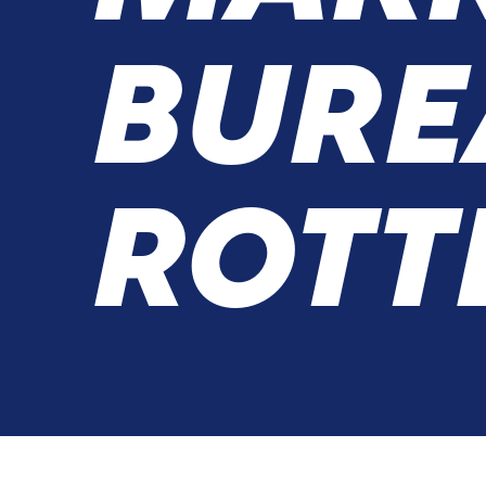
BURE
ROTT