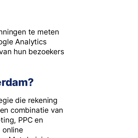
anningen te meten
ogle Analytics
g van hun bezoekers
terdam?
egie die rekening
een combinatie van
eting, PPC en
 online