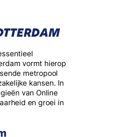
ROTTERDAM
essentieel
terdam vormt hierop
uisende metropool
kelijke kansen. In
egieën van Online
aarheid en groei in
am