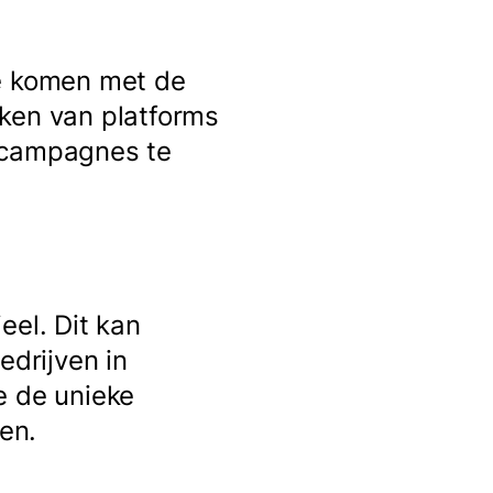
te komen met de
aken van platforms
e campagnes te
eel. Dit kan
edrijven in
e de unieke
en.