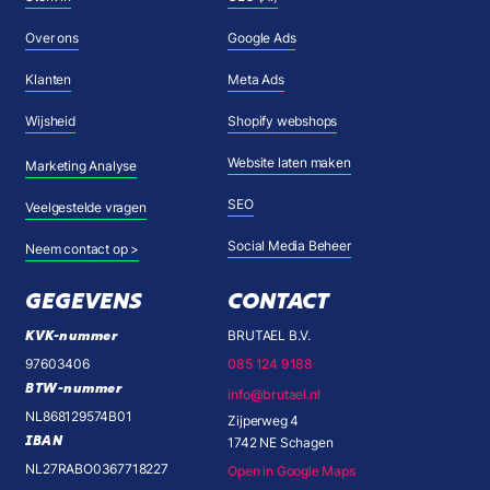
Over ons
Google Ads
Klanten
Meta Ads
Wijsheid
Shopify webshops
Website laten maken
Marketing Analyse
SEO
Veelgestelde vragen
Social Media Beheer
Neem contact op >
GEGEVENS
CONTACT
KVK-nummer
BRUTAEL B.V.
97603406
085 124 9188
BTW-nummer
info@brutael.nl
NL868129574B01
Zijperweg 4
IBAN
1742 NE Schagen
NL27RABO0367718227
Open in Google Maps