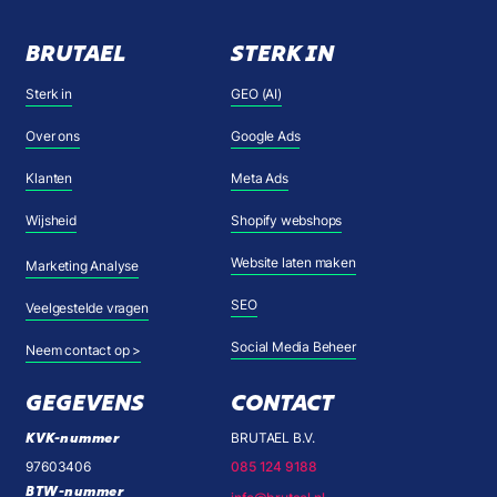
BRUTAEL
STERK IN
Sterk in
GEO (AI)
Over ons
Google Ads
Klanten
Meta Ads
Wijsheid
Shopify webshops
Website laten maken
Marketing Analyse
SEO
Veelgestelde vragen
Social Media Beheer
Neem contact op >
GEGEVENS
CONTACT
KVK-nummer
BRUTAEL B.V.
97603406
085 124 9188
BTW-nummer