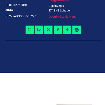
info@brutael.nl
NL868129574B01
Zijperweg 4
IBAN
1742 NE Schagen
NL27RABO0367718227
Open in Google Maps