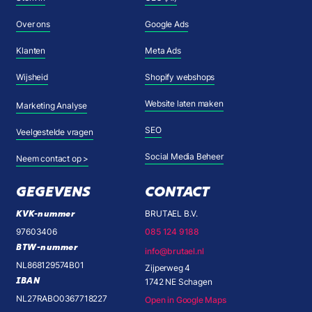
Over ons
Google Ads
Klanten
Meta Ads
Wijsheid
Shopify webshops
Website laten maken
Marketing Analyse
SEO
Veelgestelde vragen
Social Media Beheer
Neem contact op >
GEGEVENS
CONTACT
KVK-nummer
BRUTAEL B.V.
97603406
085 124 9188
BTW-nummer
info@brutael.nl
NL868129574B01
Zijperweg 4
IBAN
1742 NE Schagen
NL27RABO0367718227
Open in Google Maps