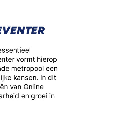
EVENTER
essentieel
enter vormt hierop
ende metropool een
jke kansen. In dit
eën van Online
arheid en groei in