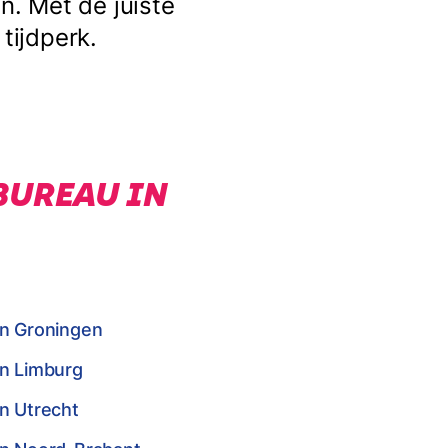
. Met de juiste
tijdperk.
BUREAU IN
in Groningen
in Limburg
n Utrecht