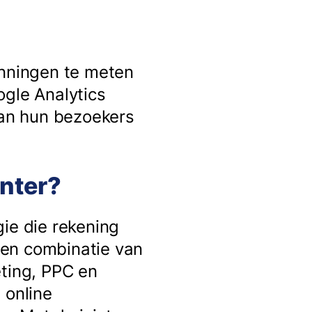
anningen te meten
ogle Analytics
van hun bezoekers
enter?
ie die rekening
een combinatie van
eting, PPC en
 online