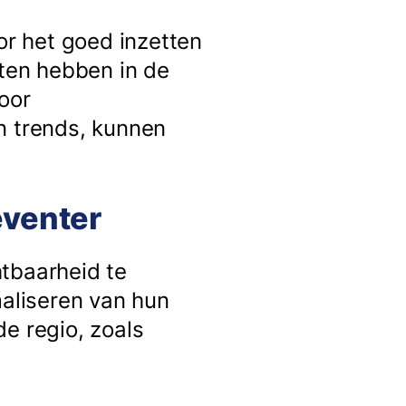
or het goed inzetten
eten hebben in de
oor
n trends, kunnen
eventer
htbaarheid te
maliseren van hun
e regio, zoals