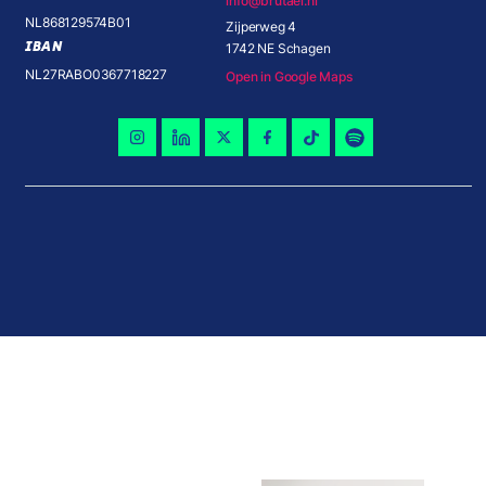
info@brutael.nl
NL868129574B01
Zijperweg 4
IBAN
1742 NE Schagen
NL27RABO0367718227
Open in Google Maps