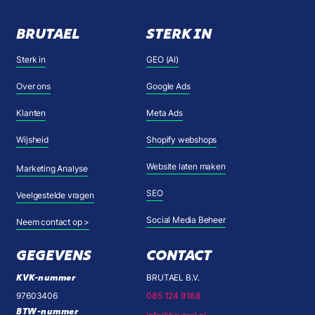
BRUTAEL
STERK IN
Sterk in
GEO (AI)
Over ons
Google Ads
Klanten
Meta Ads
Wijsheid
Shopify webshops
Website laten maken
Marketing Analyse
SEO
Veelgestelde vragen
Social Media Beheer
Neem contact op >
GEGEVENS
CONTACT
KVK-nummer
BRUTAEL B.V.
97603406
085 124 9188
BTW-nummer