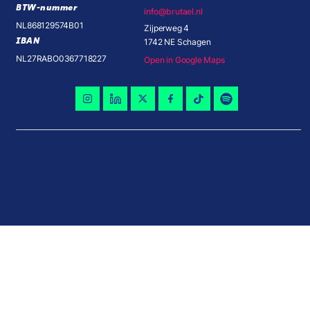
BTW-nummer
info@brutael.nl
NL868129574B01
Zijperweg 4
IBAN
1742 NE Schagen
NL27RABO0367718227
Open in Google Maps