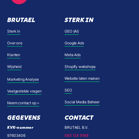
BRUTAEL
STERK IN
Sterk in
GEO (AI)
Over ons
Google Ads
Klanten
Meta Ads
Wijsheid
Shopify webshops
Website laten maken
Marketing Analyse
SEO
Veelgestelde vragen
Social Media Beheer
Neem contact op >
GEGEVENS
CONTACT
KVK-nummer
BRUTAEL B.V.
97603406
085 124 9188