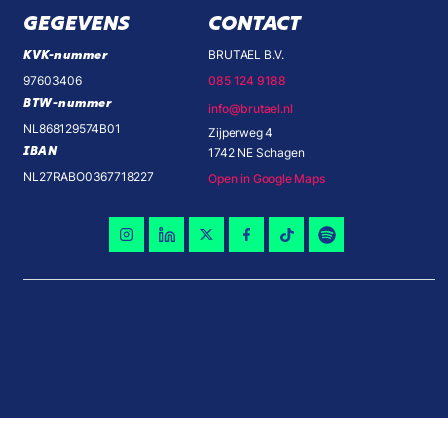
GEGEVENS
CONTACT
KVK-nummer
BRUTAEL B.V.
97603406
085 124 9188
BTW-nummer
info@brutael.nl
NL868129574B01
Zijperweg 4
IBAN
1742 NE Schagen
NL27RABO0367718227
Open in Google Maps