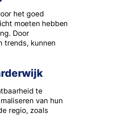
voor het goed
nzicht moeten hebben
ing. Door
n trends, kunnen
arderwijk
htbaarheid te
timaliseren van hun
e regio, zoals