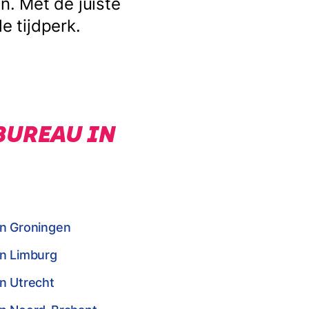
. Met de juiste
e tijdperk.
BUREAU IN
in Groningen
in Limburg
n Utrecht