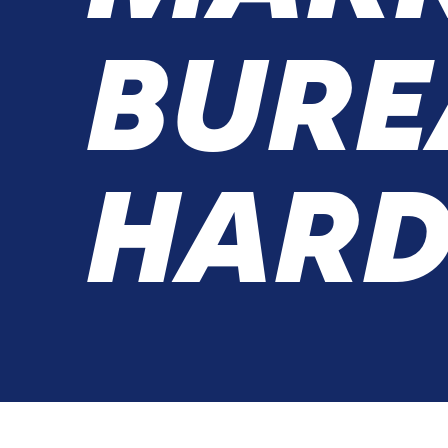
BURE
HARD