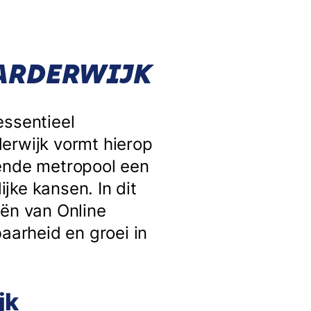
HARDERWIJK
essentieel
erwijk vormt hierop
sende metropool een
jke kansen. In dit
eën van Online
aarheid en groei in
jk