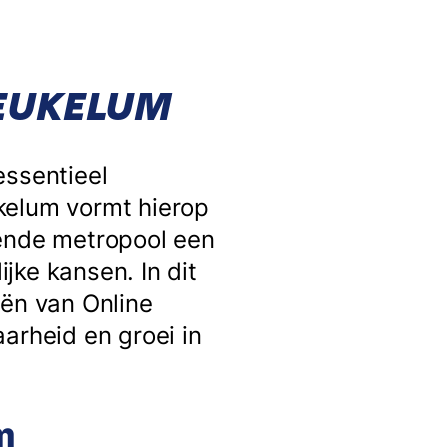
HEUKELUM
essentieel
kelum vormt hierop
sende metropool een
jke kansen. In dit
eën van Online
arheid en groei in
m