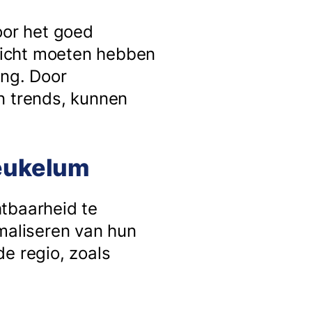
oor het goed
nzicht moeten hebben
ing. Door
n trends, kunnen
Heukelum
htbaarheid te
imaliseren van hun
e regio, zoals