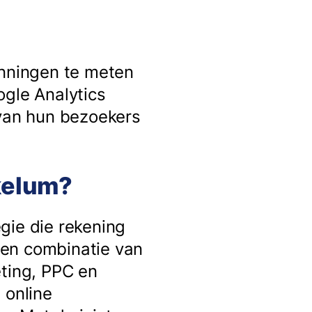
anningen te meten
ogle Analytics
 van hun bezoekers
ukelum?
gie die rekening
een combinatie van
eting, PPC en
 online