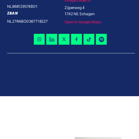
info@brutael.nl
NL868129574B01
Zijperweg 4
IBAN
1742 NE Schagen
NL27RABO0367718227
Open in Google Maps