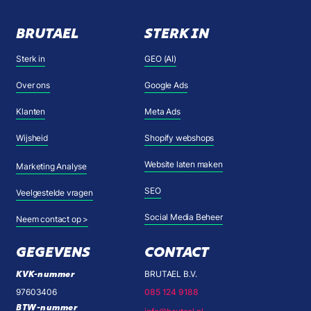
BRUTAEL
STERK IN
Sterk in
GEO (AI)
Over ons
Google Ads
Klanten
Meta Ads
Wijsheid
Shopify webshops
Website laten maken
Marketing Analyse
SEO
Veelgestelde vragen
Social Media Beheer
Neem contact op >
GEGEVENS
CONTACT
KVK-nummer
BRUTAEL B.V.
97603406
085 124 9188
BTW-nummer