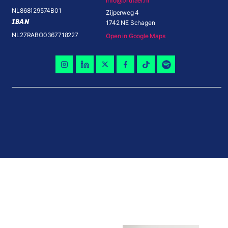
info@brutael.nl
NL868129574B01
Zijperweg 4
IBAN
1742 NE Schagen
NL27RABO0367718227
Open in Google Maps