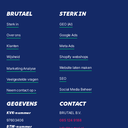
BRUTAEL
STERK IN
Sterk in
GEO (AI)
Over ons
Google Ads
Klanten
Meta Ads
Wijsheid
Shopify webshops
Website laten maken
Marketing Analyse
SEO
Veelgestelde vragen
Social Media Beheer
Neem contact op >
GEGEVENS
CONTACT
KVK-nummer
BRUTAEL B.V.
97603406
085 124 9188
BTW-nummer