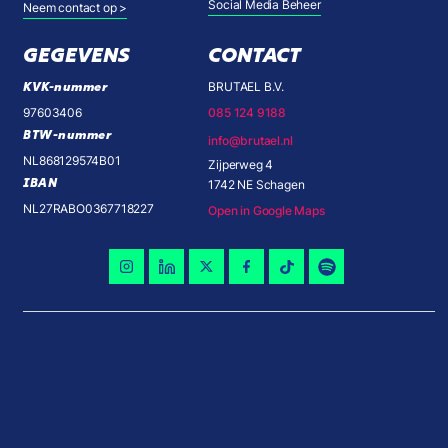
Social Media Beheer
Neem contact op >
GEGEVENS
CONTACT
KVK-nummer
BRUTAEL B.V.
97603406
085 124 9188
BTW-nummer
info@brutael.nl
NL868129574B01
Zijperweg 4
IBAN
1742 NE Schagen
NL27RABO0367718227
Open in Google Maps