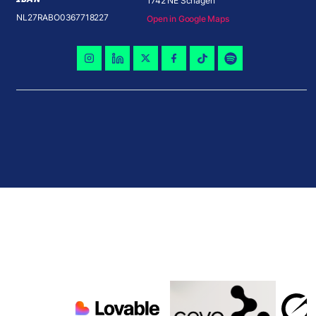
1742 NE Schagen
NL27RABO0367718227
Open in Google Maps