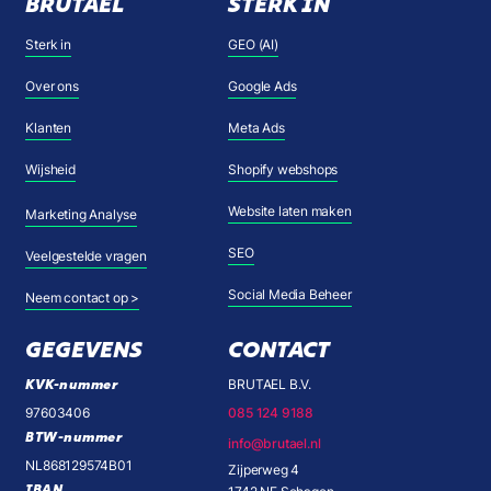
BRUTAEL
STERK IN
Sterk in
GEO (AI)
Over ons
Google Ads
Klanten
Meta Ads
Wijsheid
Shopify webshops
Website laten maken
Marketing Analyse
SEO
Veelgestelde vragen
Social Media Beheer
Neem contact op >
GEGEVENS
CONTACT
KVK-nummer
BRUTAEL B.V.
97603406
085 124 9188
BTW-nummer
info@brutael.nl
NL868129574B01
Zijperweg 4
IBAN