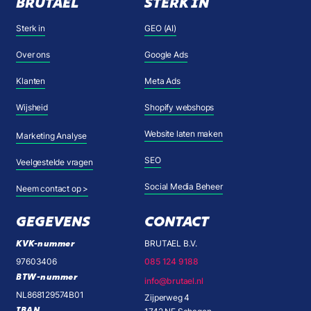
BRUTAEL
STERK IN
Sterk in
GEO (AI)
Over ons
Google Ads
Klanten
Meta Ads
Wijsheid
Shopify webshops
Website laten maken
Marketing Analyse
SEO
Veelgestelde vragen
Social Media Beheer
Neem contact op >
GEGEVENS
CONTACT
KVK-nummer
BRUTAEL B.V.
97603406
085 124 9188
BTW-nummer
info@brutael.nl
NL868129574B01
Zijperweg 4
IBAN