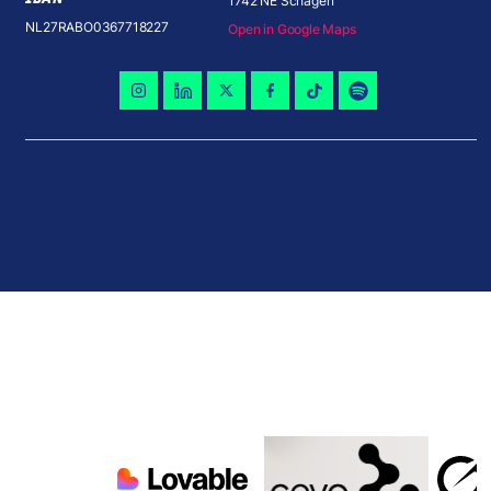
1742 NE Schagen
NL27RABO0367718227
Open in Google Maps