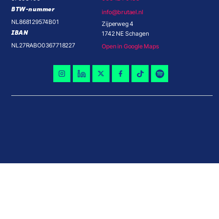
BTW-nummer
info@brutael.nl
NL868129574B01
Zijperweg 4
IBAN
1742 NE Schagen
NL27RABO0367718227
Open in Google Maps