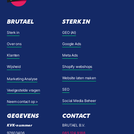
BRUTAEL
STERK IN
Sterk in
GEO (AI)
Over ons
Google Ads
Klanten
Meta Ads
Wijsheid
Shopify webshops
Website laten maken
Marketing Analyse
SEO
Veelgestelde vragen
Social Media Beheer
Neem contact op >
GEGEVENS
CONTACT
KVK-nummer
BRUTAEL B.V.
97603406
085 124 9188