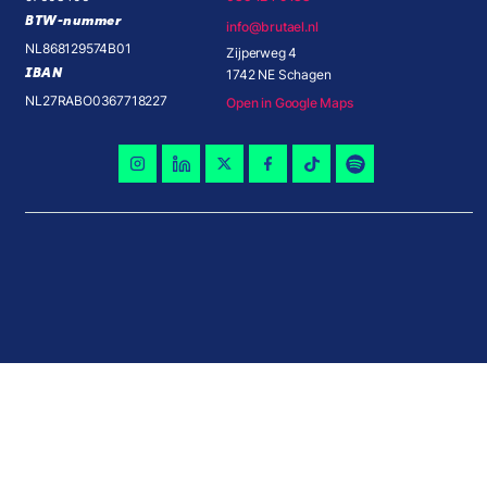
BTW-nummer
info@brutael.nl
NL868129574B01
Zijperweg 4
IBAN
1742 NE Schagen
NL27RABO0367718227
Open in Google Maps