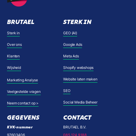
BRUTAEL
STERK IN
Sterk in
GEO (AI)
Over ons
Google Ads
Klanten
Meta Ads
Wijsheid
Shopify webshops
Website laten maken
Marketing Analyse
SEO
Veelgestelde vragen
Social Media Beheer
Neem contact op >
GEGEVENS
CONTACT
KVK-nummer
BRUTAEL B.V.
97603406
085 124 9188