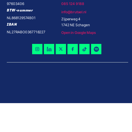
97603406
085 124 9188
BTW-nummer
info@brutael.nl
NL868129574B01
Zijperweg 4
IBAN
1742 NE Schagen
NL27RABO0367718227
Open in Google Maps