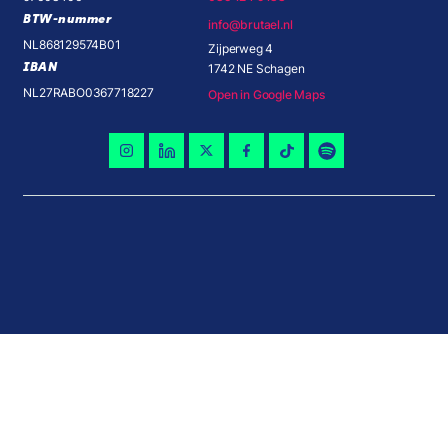
BTW-nummer
info@brutael.nl
NL868129574B01
Zijperweg 4
IBAN
1742 NE Schagen
NL27RABO0367718227
Open in Google Maps