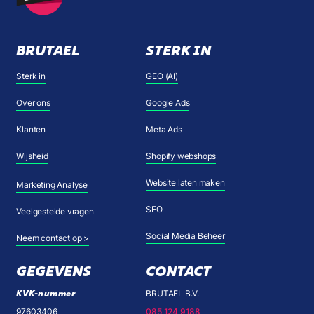
BRUTAEL
STERK IN
Sterk in
GEO (AI)
Over ons
Google Ads
Klanten
Meta Ads
Wijsheid
Shopify webshops
Website laten maken
Marketing Analyse
SEO
Veelgestelde vragen
Social Media Beheer
Neem contact op >
GEGEVENS
CONTACT
KVK-nummer
BRUTAEL B.V.
97603406
085 124 9188