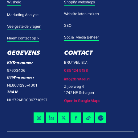
Wijsheid
Shopify webshops
Website laten maken
Marketing Analyse
SEO
Veelgestelde vragen
Social Media Beheer
Neem contact op >
GEGEVENS
CONTACT
KVK-nummer
BRUTAEL B.V.
97603406
085 124 9188
BTW-nummer
info@brutael.nl
NL868129574B01
Zijperweg 4
IBAN
1742 NE Schagen
NL27RABO0367718227
Open in Google Maps