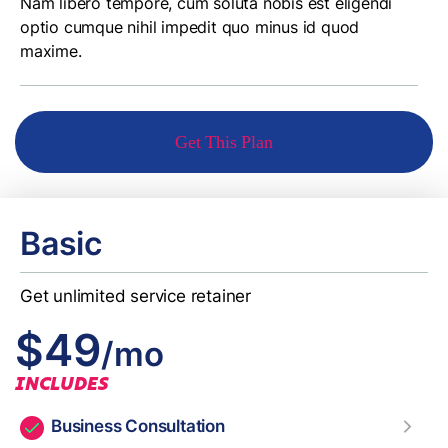
Nam libero tempore, cum soluta nobis est eligendi
optio cumque nihil impedit quo minus id quod
maxime.
Get This Plan
Basic
Get unlimited service retainer
$49
/mo
INCLUDES
Business Consultation