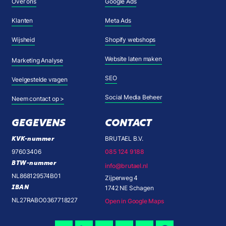
Over ons
Google Ads
Klanten
Meta Ads
Wijsheid
Shopify webshops
Website laten maken
Marketing Analyse
SEO
Veelgestelde vragen
Social Media Beheer
Neem contact op >
GEGEVENS
CONTACT
KVK-nummer
BRUTAEL B.V.
97603406
085 124 9188
BTW-nummer
info@brutael.nl
NL868129574B01
Zijperweg 4
IBAN
1742 NE Schagen
NL27RABO0367718227
Open in Google Maps