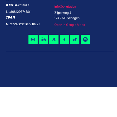
BTW-nummer
info@brutael.nl
NL868129574B01
Zijperweg 4
IBAN
1742 NE Schagen
NL27RABO0367718227
Open in Google Maps