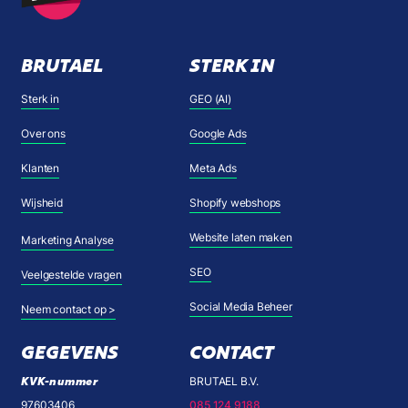
BRUTAEL
STERK IN
Sterk in
GEO (AI)
Over ons
Google Ads
Klanten
Meta Ads
Wijsheid
Shopify webshops
Website laten maken
Marketing Analyse
SEO
Veelgestelde vragen
Social Media Beheer
Neem contact op >
GEGEVENS
CONTACT
KVK-nummer
BRUTAEL B.V.
97603406
085 124 9188