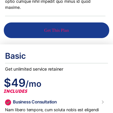
optio cumque nihil impedit quo minus id quod
maxime.
Get This Plan
Basic
Get unlimited service retainer
$49
/mo
INCLUDES
Business Consultation
Nam libero tempore, cum soluta nobis est eligendi