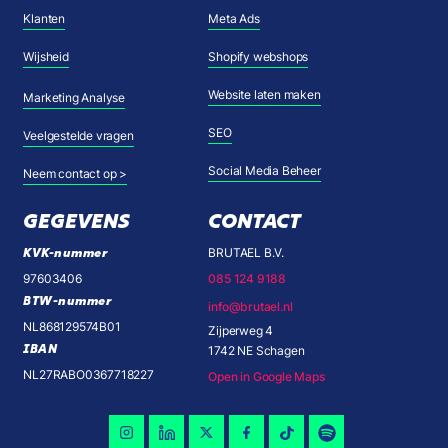
Klanten
Meta Ads
Wijsheid
Shopify webshops
Website laten maken
Marketing Analyse
SEO
Veelgestelde vragen
Social Media Beheer
Neem contact op >
GEGEVENS
CONTACT
KVK-nummer
BRUTAEL B.V.
97603406
085 124 9188
BTW-nummer
info@brutael.nl
NL868129574B01
Zijperweg 4
IBAN
1742 NE Schagen
NL27RABO0367718227
Open in Google Maps