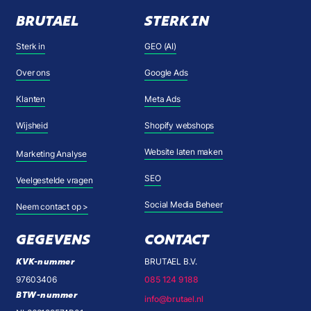
BRUTAEL
STERK IN
Sterk in
GEO (AI)
Over ons
Google Ads
Klanten
Meta Ads
Wijsheid
Shopify webshops
Website laten maken
Marketing Analyse
SEO
Veelgestelde vragen
Social Media Beheer
Neem contact op >
GEGEVENS
CONTACT
KVK-nummer
BRUTAEL B.V.
97603406
085 124 9188
BTW-nummer
info@brutael.nl