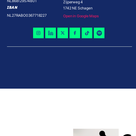
NL868129574B01
Zijperweg 4
IBAN
1742 NE Schagen
NL27RABO0367718227
Open in Google Maps