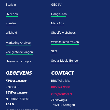
Sterk in
GEO (AI)
Over ons
Google Ads
Klanten
Meta Ads
Wijsheid
Shopify webshops
Website laten maken
Marketing Analyse
SEO
Veelgestelde vragen
Social Media Beheer
Neem contact op >
GEGEVENS
CONTACT
KVK-nummer
BRUTAEL B.V.
97603406
085 124 9188
BTW-nummer
info@brutael.nl
NL868129574B01
Zijperweg 4
IBAN
1742 NE Schagen