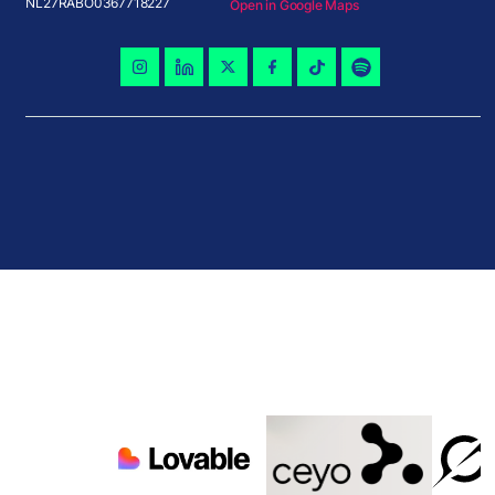
NL27RABO0367718227
Open in Google Maps