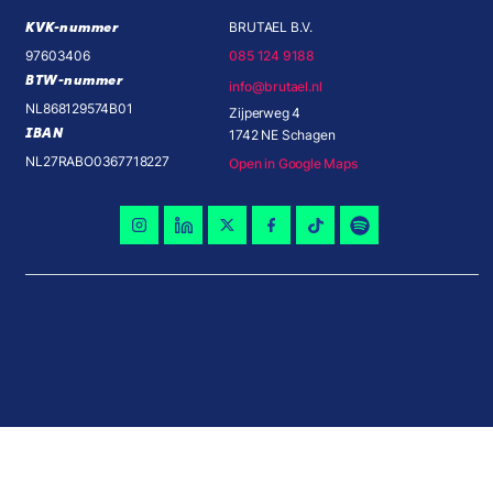
KVK-nummer
BRUTAEL B.V.
97603406
085 124 9188
BTW-nummer
info@brutael.nl
NL868129574B01
Zijperweg 4
IBAN
1742 NE Schagen
NL27RABO0367718227
Open in Google Maps