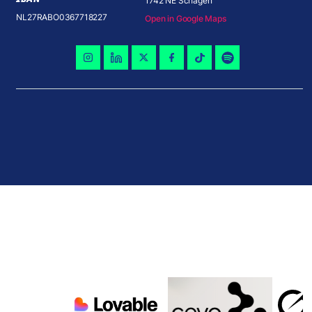
1742 NE Schagen
NL27RABO0367718227
Open in Google Maps