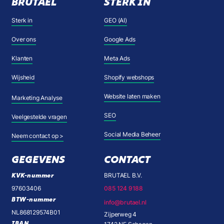
BRUTAEL
STERK IN
Sterk in
GEO (AI)
Over ons
Google Ads
Klanten
Meta Ads
Wijsheid
Shopify webshops
Website laten maken
Marketing Analyse
SEO
Veelgestelde vragen
Social Media Beheer
Neem contact op >
GEGEVENS
CONTACT
KVK-nummer
BRUTAEL B.V.
97603406
085 124 9188
BTW-nummer
info@brutael.nl
NL868129574B01
Zijperweg 4
IBAN