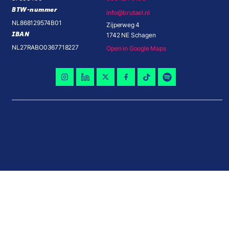
BTW-nummer
info@brutael.nl
NL868129574B01
Zijperweg 4
IBAN
1742 NE Schagen
NL27RABO0367718227
Open in Google Maps