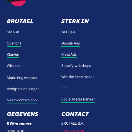
BRUTAEL
STERK IN
Sterk in
GEO (AI)
Over ons
Google Ads
Klanten
Meta Ads
Wijsheid
Shopify webshops
Website laten maken
Marketing Analyse
SEO
Veelgestelde vragen
Social Media Beheer
Neem contact op >
GEGEVENS
CONTACT
KVK-nummer
BRUTAEL B.V.
97603406
085 124 9188